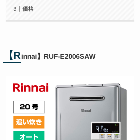
価格
【R
innai】RUF-E2006SAW