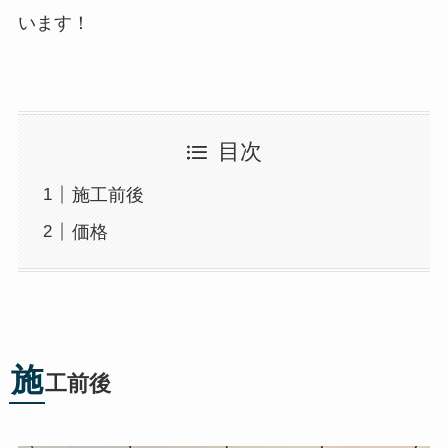
います！
目次
施工前後
価格
施
工前後