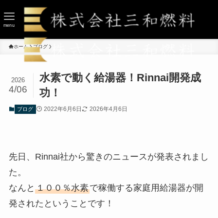
menu
ホーム
ブログ
水素で動く給湯器！Rinnai開発成
2026
4/06
功！
2022年6月6日
2026年4月6日
ブログ
先日、Rinnai社から驚きのニュースが発表されまし
た。
なんと
１００％水素
で稼働する家庭用給湯器が開
発されたということです！