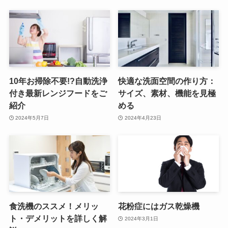
10年お掃除不要!?自動洗浄
快適な洗面空間の作り方：
付き最新レンジフードをご
サイズ、素材、機能を見極
紹介
める
2024年5月7日
2024年4月23日
食洗機のススメ！メリッ
花粉症にはガス乾燥機
ト・デメリットを詳しく解
2024年3月1日